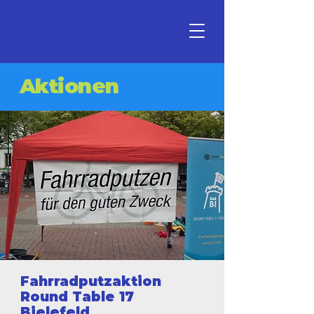
Aktionen
Fahrradputzaktion
Round Table 17
Bielefeld